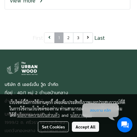
View more
First
Last
1
2
3
บริษัท ดิ เออร์เบิ้น วู้ด จำกัด
ที่อยู่ : 40/1 หมู่ 2 ตำบลบ้านกลาง
อำเภอเมือง ปทุมธานี
เว็บไซต์นี้มีการใช้งานคุกกี้ เพื่อเพิ่มประสิทธิภาพและประสบการณ์ที่ดี
ในการใช้งานเว็บไซต์ของท่าน ท่านสามารถอ่านรายละเอียดเพิ่มเติม
สอบถาม คลิก
URBANWOOD LAB
ได้ที่
นโยบายความเป็นส่วนตัว
and
นโยบายคุกกี้
1999/2 ถ. ศรีวรา แขวงพลับพลา
Set Cookies
Accept All
เขตวังทองหลาง กรุงเทพมหานคร