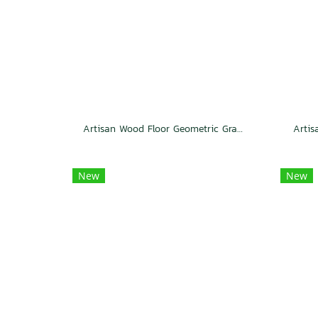
Artisan Wood Floor Geometric Grandeur
Artis
New
New