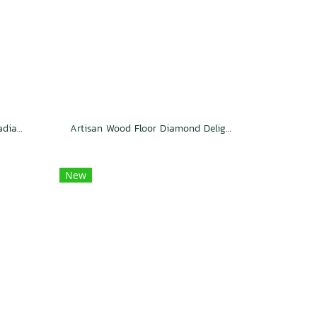
Artisan Wood Floor Duchess Radiance
Artisan Wood Floor Diamond Delight
New