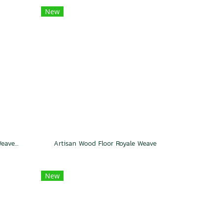
New
Artisan Wood Floor Hexagon Weave Charm
Artisan Wood Floor Royale Weave
New