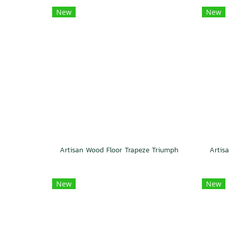
New
New
Artisan Wood Floor Trapeze Triumph
New
New