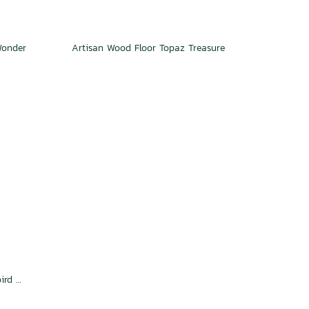
Wonder
Artisan Wood Floor Topaz Treasure
Artisan Wood Floor Hummingbird Wing