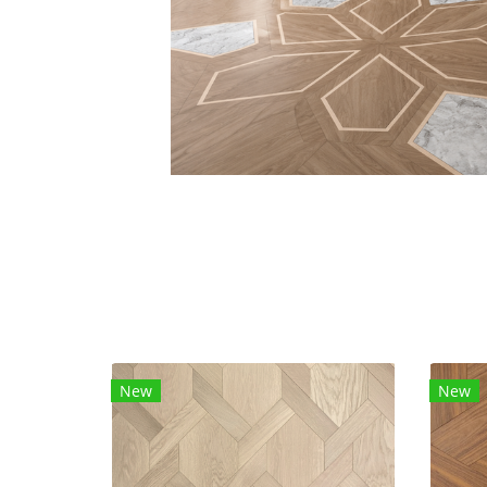
New
New