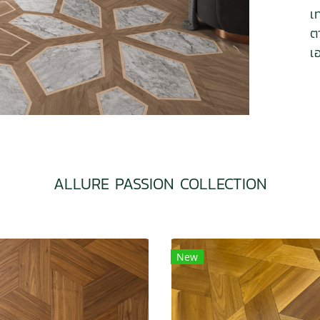
เ
ต
เ
ALLURE PASSION COLLECTION
New