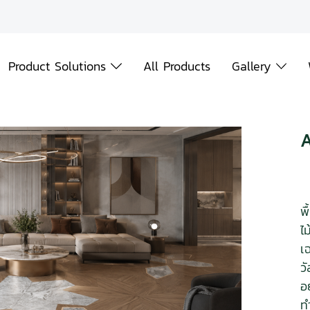
Product Solutions
All Products
Gallery
พ
ไม
เ
ว
อ
ท