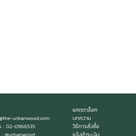
over
Tit
nd edit here
edit here
Add your ow
Add your
แคตตาล็อก
บทความ
e@the-urbanwood.com
วิธีการสั่งซื้อ
ทร : 02-0966535
แจ้งชำระเงิน
 :
@urbanwood