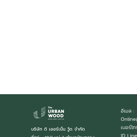
Title Text on h
Title Text
Add your own text hover a
Add your own text and 
อีเมล :
Onlin
เบอร์โ
บริษัท ดิ เออร์เบิ้น วู้ด จำกัด
ID Line