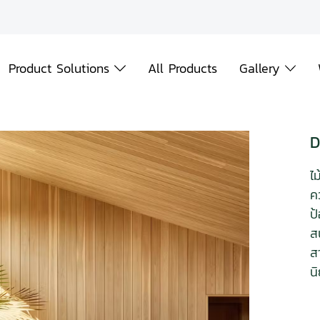
Product Solutions
All Products
Gallery
D
ไ
ค
ป
ส
ส
น