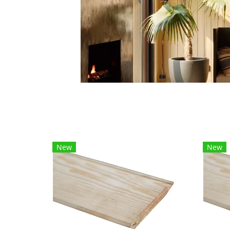
New
New