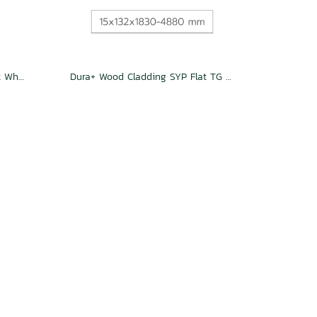
Dura+ Wood Cladding VAL Flat Wheather Groove
Dura+ Wood Cladding SYP Flat TG Natural