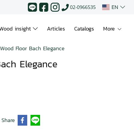
EN
02-0966535
Wood insight
Articles
Catalogs
More
 Wood Floor Bach Elegance
Bach Elegance
Share