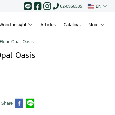
EN
02-0966535
Wood insight
Articles
Catalogs
More
Floor Opal Oasis
Opal Oasis
Share