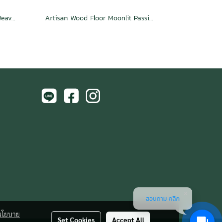
Artisan Wood Floor Hexagon Weave Charm
Artisan Wood Floor Moonlit Passion
สอบถาม คลิก
นโยบาย
Set Cookies
Accept All