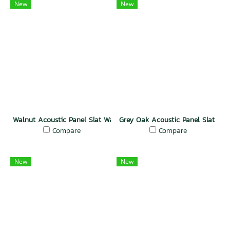
New
New
Walnut Acoustic Panel Slat Wall
Grey Oak Acoustic Panel Slat Wal
Compare
Compare
New
New