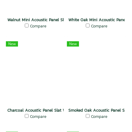
Walnut Mini Acoustic Panel Slat Wall
White Oak Mini Acoustic Panel Sl
Compare
Compare
New
New
Charcoal Acoustic Panel Slat Wall Natural Wood
Smoked Oak Acoustic Panel Slat 
Compare
Compare