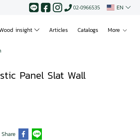
EN
02-0966535
Wood insight
Articles
Catalogs
More
n
tic Panel Slat Wall
Share