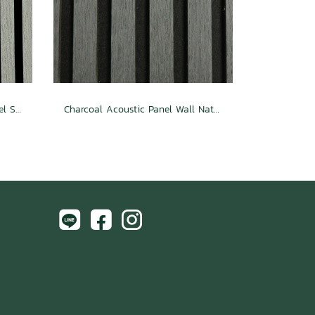
Cloudy Oak Mini Acoustic Panel Slat Wall
Charcoal Acoustic Panel Wall Natural Wood