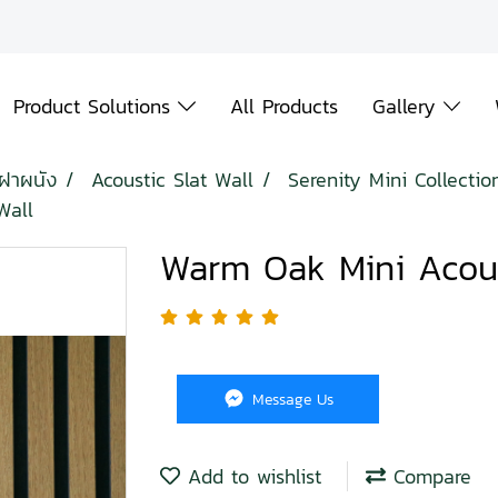
Product Solutions
All Products
Gallery
้ฝาผนัง
Acoustic Slat Wall
Serenity Mini Collectio
Wall
Warm Oak Mini Acous
Message Us
Add to wishlist
Compare