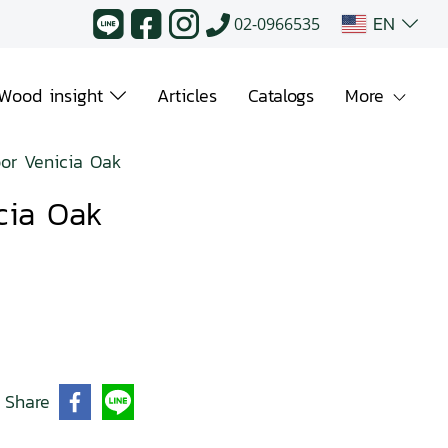
EN
02-0966535
Wood insight
Articles
Catalogs
More
or Venicia Oak
cia Oak
Share