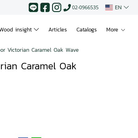
EN
02-0966535
Wood insight
Articles
Catalogs
More
or Victorian Caramel Oak Wave
orian Caramel Oak