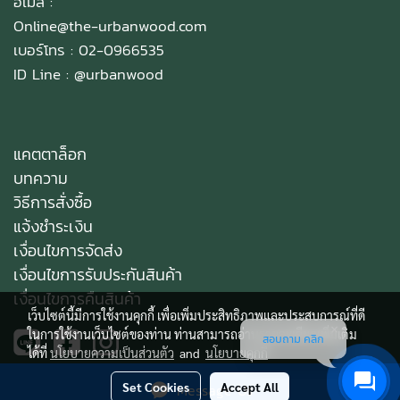
อีเมล :
Online@the-urbanwood.com
เบอร์โทร : 02-0966535
ID Line :
@urbanwood
แคตตาล็อก
บทความ
วิธีการสั่งซื้อ
แจ้งชำระเงิน
เงื่อนไขการจัดส่ง
เงื่อนไขการรับประกันสินค้า
เงื่อนไขการคืนสินค้า
เว็บไซต์นี้มีการใช้งานคุกกี้ เพื่อเพิ่มประสิทธิภาพและประสบการณ์ที่ดี
ในการใช้งานเว็บไซต์ของท่าน ท่านสามารถอ่านรายละเอียดเพิ่มเติม
สอบถาม คลิก
ได้ที่
นโยบายความเป็นส่วนตัว
and
นโยบายคุกกี้
Set Cookies
Accept All
Message Us
Copy right by makewebeasy.com