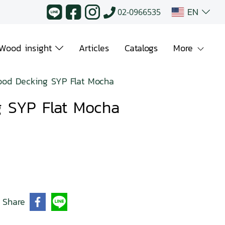
EN
02-0966535
Wood insight
Articles
Catalogs
More
od Decking SYP Flat Mocha
 SYP Flat Mocha
Share