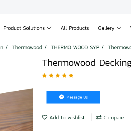
Product Solutions
All Products
Gallery
on
Thermowood
THERMO WOOD SYP
Thermowo
Thermowood Decking
Message Us
Add to wishlist
Compare