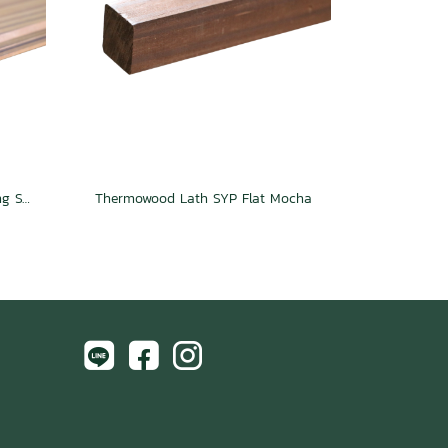
Thermowood Cladding & Ceilling SYP Weather Groove Mocha
Thermowood Lath SYP Flat Mocha