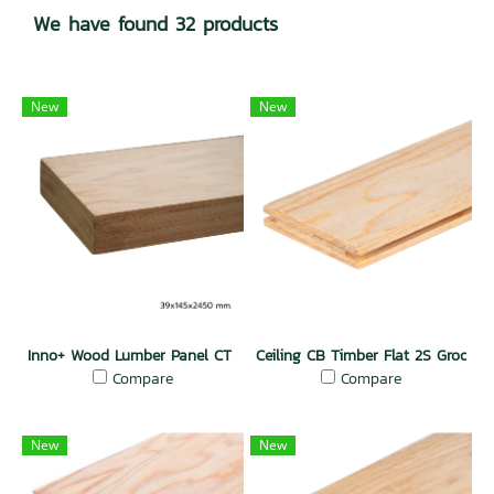
We have found 32 products
New
New
Inno+ Wood Lumber Panel CT Flat Natural
Ceiling CB Timber Flat 2S Groove 
Compare
Compare
New
New