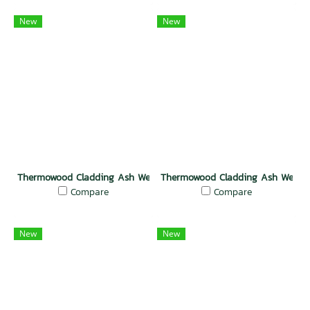
New
New
Thermowood Cladding Ash Weather Groove Mocha
Thermowood Cladding Ash Weathe
Compare
Compare
New
New