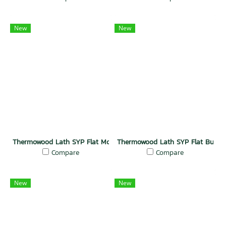
New
New
Thermowood Lath SYP Flat Mocha
Thermowood Lath SYP Flat Butter
Compare
Compare
New
New