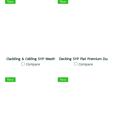
New
New
Cladding & Ceilling SYP Weather Groove TG Natural Dura Plus Woo
Decking SYP Flat Premium Dura 
Compare
Compare
New
New