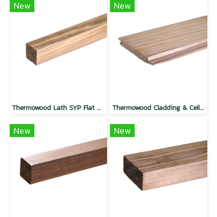
New
New
Thermowood Lath SYP Flat Butterscotch
Thermowood Cladding & Ceilling SYP Weather Groove Mocha
New
New