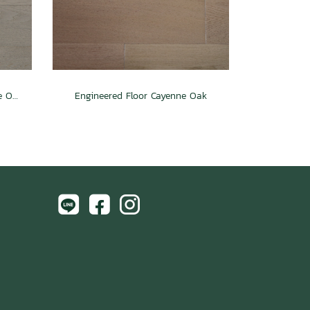
Engineered Floor Grayish White Oak
Engineered Floor Cayenne Oak