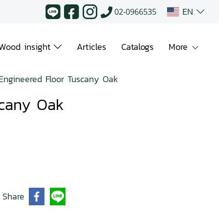
EN
02-0966535
Wood insight
Articles
Catalogs
More
Engineered Floor Tuscany Oak
scany Oak
Share