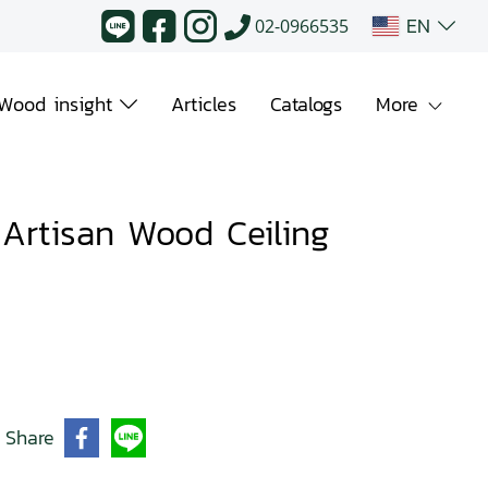
EN
02-0966535
Wood insight
Articles
Catalogs
More
Artisan Wood Ceiling
Share