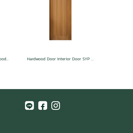
วงกบประตูเรดวู้ด Walnut Hardwood Door Frame Interior Door
Hardwood Door Interior Door SYP Modern Vertical Planks Teak