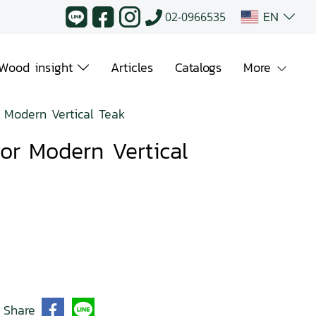
EN
02-0966535
Wood insight
Articles
Catalogs
More
 Modern Vertical Teak
or Modern Vertical
Share