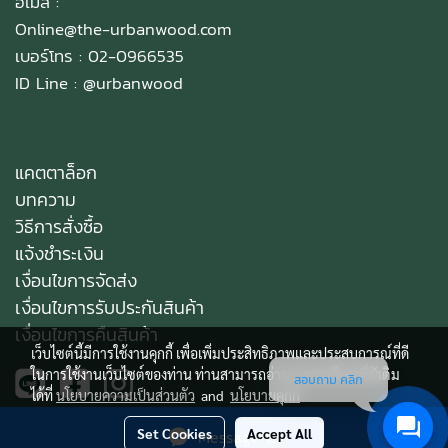
อีเมล :
Online@the-urbanwood.com
เบอร์โทร : 02-0966535
ID Line :
@urbanwood
แคตตาล็อก
บทความ
วิธีการสั่งซื้อ
แจ้งชำระเงิน
เงื่อนไขการจัดส่ง
เงื่อนไขการรับประกันสินค้า
เงื่อนไขการคืนสินค้า
เว็บไซต์นี้มีการใช้งานคุกกี้ เพื่อเพิ่มประสิทธิภาพและประสบการณ์ที่ดี
ในการใช้งานเว็บไซต์ของท่าน ท่านสามารถอ่านรายละเอียดเพิ่มเติม
สอบถาม คลิก
ได้ที่
นโยบายความเป็นส่วนตัว
and
นโยบายคุกกี้
Set Cookies
Accept All
Message Us
Copy right by makewebeasy.com