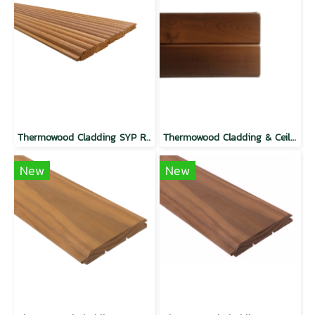
Thermowood Cladding SYP Round Wave Butterscotch
Thermowood Cladding & Ceilling SYP Flat TG Mocha
New
New