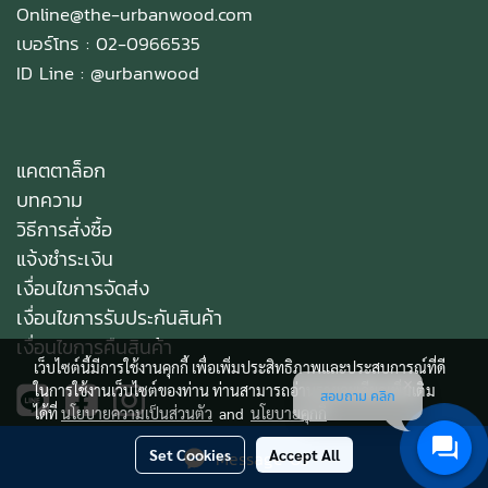
Online@the-urbanwood.com
เบอร์โทร : 02-0966535
ID Line :
@urbanwood
แคตตาล็อก
บทความ
วิธีการสั่งซื้อ
แจ้งชำระเงิน
เงื่อนไขการจัดส่ง
เงื่อนไขการรับประกันสินค้า
เงื่อนไขการคืนสินค้า
เว็บไซต์นี้มีการใช้งานคุกกี้ เพื่อเพิ่มประสิทธิภาพและประสบการณ์ที่ดี
ในการใช้งานเว็บไซต์ของท่าน ท่านสามารถอ่านรายละเอียดเพิ่มเติม
สอบถาม คลิก
ได้ที่
นโยบายความเป็นส่วนตัว
and
นโยบายคุกกี้
Set Cookies
Accept All
Message Us
Copy right by makewebeasy.com