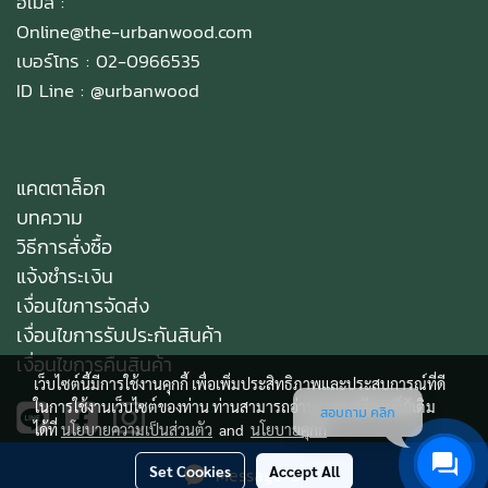
อีเมล :
Online@the-urbanwood.com
เบอร์โทร : 02-0966535
ID Line :
@urbanwood
แคตตาล็อก
บทความ
วิธีการสั่งซื้อ
แจ้งชำระเงิน
เงื่อนไขการจัดส่ง
เงื่อนไขการรับประกันสินค้า
เงื่อนไขการคืนสินค้า
เว็บไซต์นี้มีการใช้งานคุกกี้ เพื่อเพิ่มประสิทธิภาพและประสบการณ์ที่ดี
ในการใช้งานเว็บไซต์ของท่าน ท่านสามารถอ่านรายละเอียดเพิ่มเติม
สอบถาม คลิก
ได้ที่
นโยบายความเป็นส่วนตัว
and
นโยบายคุกกี้
Set Cookies
Accept All
Message Us
Copy right by makewebeasy.com