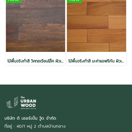
ไม้พื้นจริงทำสี วิคทอเรียนโอ๊ค ผิวเสี้ยนไม้ สีทัสคานี
ไม้พื้นจริงทำสี มะค่าแอฟริกัน ผิวเรียบ สีธรรมชาติ
บริษัท ดิ เออร์เบิ้น วู้ด จำกัด
ที่อยู่ : 40/1 หมู่ 2 ตำบลบ้านกลาง