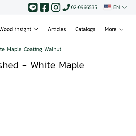
EN
02-0966535
Wood insight
Articles
Catalogs
More
hite Maple Coating Walnut
nished - White Maple