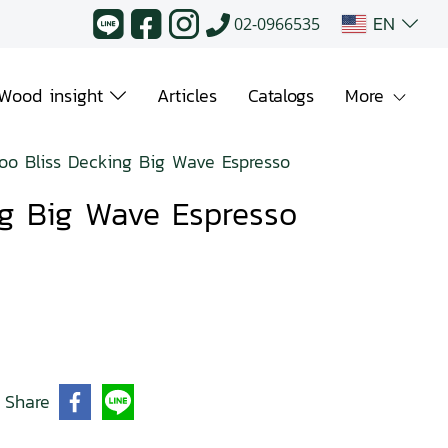
EN
02-0966535
Wood insight
Articles
Catalogs
More
o Bliss Decking Big Wave Espresso
g Big Wave Espresso
Share