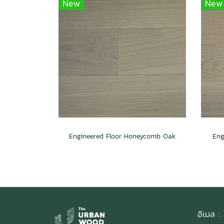
New
New
Engineered Floor Honeycomb Oak
Eng
อีเมล :