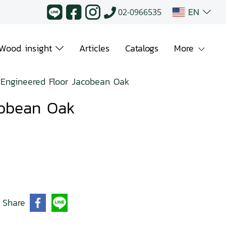
EN
02-0966535
Wood insight
Articles
Catalogs
More
Engineered Floor Jacobean Oak
cobean Oak
Share