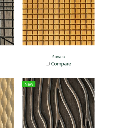
Sonara
Compare
New