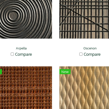
Arpella
Oscenon
Compare
Compare
New