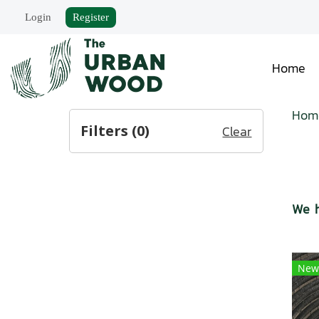
Login
Register
Home
Hom
Filters (
0
)
Clear
We h
New