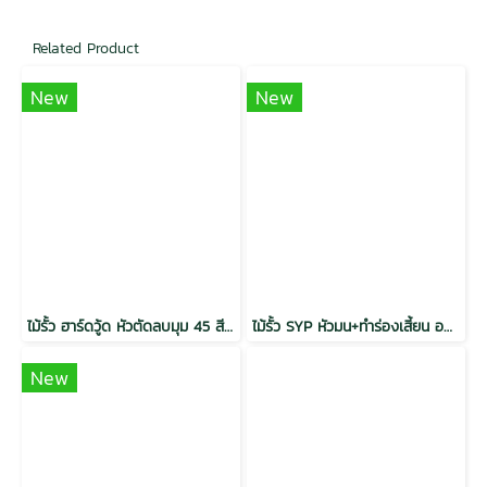
Related Product
New
New
ไม้รั้ว ฮาร์ดวู้ด หัวตัดลบมุม 45 สีสัก พิมพ์ลาย กันปลวก
ไม้รั้ว SYP หัวมน+ทำร่องเสี้ยน อบ Thermo Teak Grade Natural
New