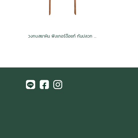
วงกบสยาหิน ฟิงเกอร์จ๊อยท์ กันปลวก H3.2