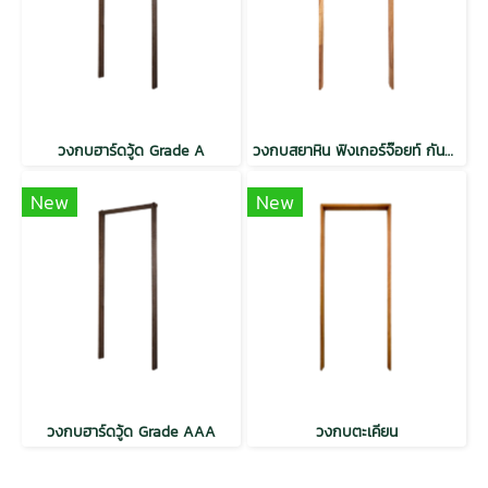
วงกบฮาร์ดวู้ด Grade A
วงกบสยาหิน ฟิงเกอร์จ๊อยท์ กันปลวก H3.2
New
New
วงกบฮาร์ดวู้ด Grade AAA
วงกบตะเคียน