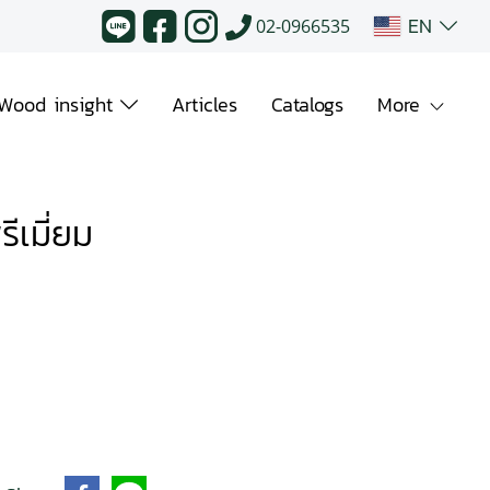
EN
02-0966535
Wood insight
Articles
Catalogs
More
ีเมี่ยม