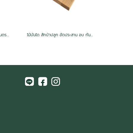
ไม้บันได ฮาร์ดวู้ด อัดประสานลายเส้นตรง อบ กันปลวก H3.2 สีวอลนัท
ไม้บันได สักป่าปลูก อัดประสาน อบ กันปลวก H3.2 Grade AA