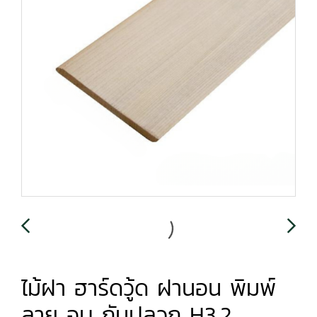
ไม้ฝา ฮาร์ดวู้ด ฝานอน พิมพ์
ลาย อบ กันปลวก H3.2