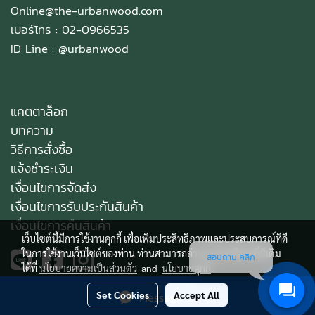
Online@the-urbanwood.com
เบอร์โทร : 02-0966535
ID Line :
@urbanwood
แคตตาล็อก
บทความ
วิธีการสั่งซื้อ
แจ้งชำระเงิน
เงื่อนไขการจัดส่ง
เงื่อนไขการรับประกันสินค้า
เงื่อนไขการคืนสินค้า
เว็บไซต์นี้มีการใช้งานคุกกี้ เพื่อเพิ่มประสิทธิภาพและประสบการณ์ที่ดี
ในการใช้งานเว็บไซต์ของท่าน ท่านสามารถอ่านรายละเอียดเพิ่มเติม
สอบถาม คลิก
ได้ที่
นโยบายความเป็นส่วนตัว
and
นโยบายคุกกี้
Set Cookies
Accept All
Message Us
Copy right by makewebeasy.com