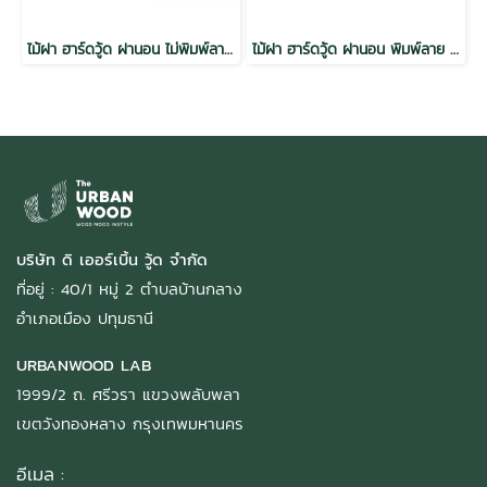
ไม้ฝา ฮาร์ดวู้ด ฝานอน ไม่พิมพ์ลาย อบ กันปลวก H3.2 สีไม้แดง
ไม้ฝา ฮาร์ดวู้ด ฝานอน พิมพ์ลาย อบ กันปลวก H3.2 สีวอลนัท
บริษัท ดิ เออร์เบิ้น วู้ด จำกัด
ที่อยู่ : 40/1 หมู่ 2 ตำบลบ้านกลาง
อำเภอเมือง ปทุมธานี
URBANWOOD LAB
1999/2 ถ. ศรีวรา แขวงพลับพลา
เขตวังทองหลาง กรุงเทพมหานคร
อีเมล :