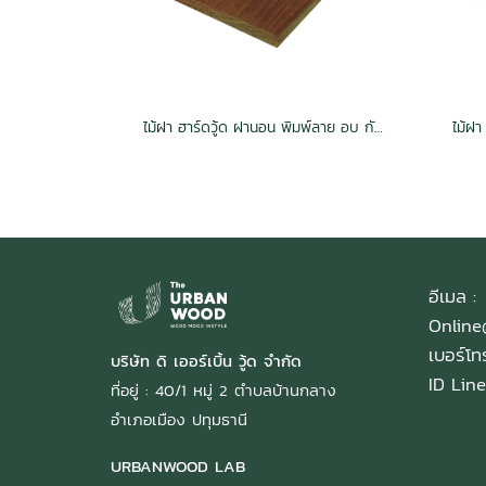
ไม้ฝา ฮาร์ดวู้ด ฝานอน พิมพ์ลาย อบ กันปลวก H3.2 สีวอลนัท
อีเมล :
Onlin
เบอร์โ
บริษัท ดิ เออร์เบิ้น วู้ด จำกัด
ID Line
ที่อยู่ : 40/1 หมู่ 2 ตำบลบ้านกลาง
อำเภอเมือง ปทุมธานี
URBANWOOD LAB