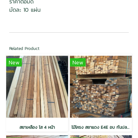
ราคาต่อมัด
มัดละ 10 แผ่น
Related Product
New
New
สยาเหลือง ไส 4 หน้า
ไม้โครง สยาแดง E4E อบ กันปลวก H3.2 เกรดเนเชอรัล