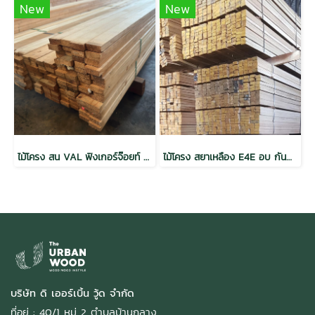
New
New
ไม้โครง สน VAL ฟิงเกอร์จ๊อยท์ อบ เกรดเนเชอรัล 1x2x2.5 (18mm.x42mm.)PACK 10
ไม้โครง สยาเหลือง E4E อบ กันปลวก H3.2 เกรดเนเชอรัล
บริษัท ดิ เออร์เบิ้น วู้ด จำกัด
ที่อยู่ : 40/1 หมู่ 2 ตำบลบ้านกลาง