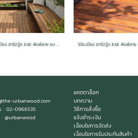
ไม้ระเบียง ฮาร์ดวู้ด E4E พิมพ์ลาย อบ กันปลวก H3.2 สีวอลนัท 1.5x6x2.0(28mm.x130mm.)
แคตตาล็อก
บทความ
e@the-urbanwood.com
วิธีการสั่งซื้อ
ทร : 02-0966535
แจ้งชำระเงิน
 :
@urbanwood
เงื่อนไขการจัดส่ง
เงื่อนไขการรับประกันสินค้า