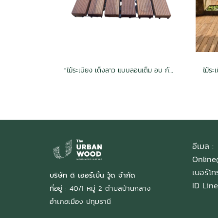
"ไม้ระเบียง เต็งลาว แบบลอนเต็ม อบ กันปลวก H3.2 25x300x300mm."
อีเมล :
Onlin
เบอร์โ
บริษัท ดิ เออร์เบิ้น วู้ด จำกัด
ID Line
ที่อยู่ : 40/1 หมู่ 2 ตำบลบ้านกลาง
อำเภอเมือง ปทุมธานี