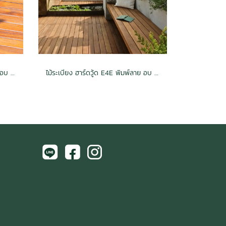
ไม้ระเบียง ฮาร์ดวู้ด E4E พิมพ์ลาย อบ กันปลวก H3.2 สีไม้แดง 1x4x2.0 (18mm.x85mm.)
ไม้ระเบียง ฮาร์ดวู้ด E4E พิมพ์ลาย อบ กันปลวก H3.2 สีวอลนัท 1.5x6x2.5 (28mm.x130mm.)