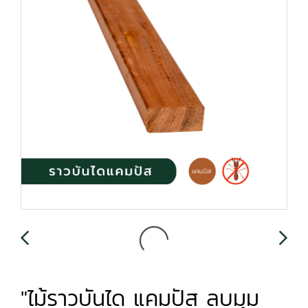
"ไม้ราวบันได แคมปัส ลบมุม