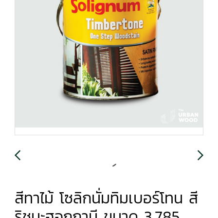
สีทาไม้ โซลิกนั่มทิมเบอร์โทน สี
ริชมะฮอกกานี ขนาด 3.785