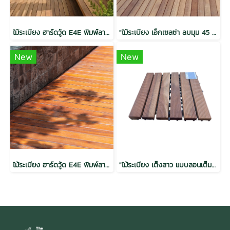
ไม้ระเบียง ฮาร์ดวู้ด E4E พิมพ์ลาย อบ กันปลวก H3.2 สีวอลนัท 1.5x6x2.0(28mm.x130mm.)
"ไม้ระเบียง เอ็กเซลซ่า ลบมุม 45 ไม่พิมพ์ลาย อบ กันปลวก H3.2 1x4x3.0 (18mm.x85mm.)"
New
New
ไม้ระเบียง ฮาร์ดวู้ด E4E พิมพ์ลาย อบ กันปลวก H3.2 สีไม้แดง 1x4x2.0 (18mm.x85mm.)
"ไม้ระเบียง เต็งลาว แบบลอนเต็ม อบ กันปลวก H3.2 25x300x300mm."