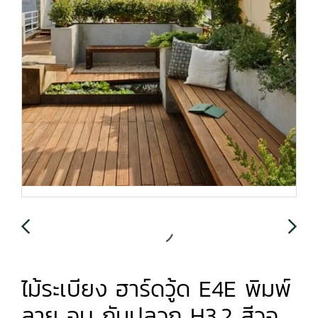
ไม้ระเบียง ฮาร์ดวู้ด E4E พิมพ์
ลาย อบ กันปลวก H3.2 สีวอ