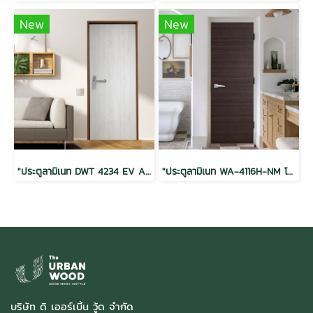
New
New
"ประตูลามิเนท DWT 4234 EV Ash Sonoma Oak โครงสแตนดาร์ด 40x900x2200"
"ประตูลามิเนท WA-4116H-NM โครงโกลด์เอ 35x900x2000"
บริษัท ดิ เออร์เบิ้น วู้ด จำกัด