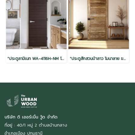
"ประตูลามิเนท WA-4116H-NM โครงโกลด์เอ 35x900x2000"
"ประตูสักสวนป่าลาว โมนาลาย ขอบ 5 ออยล์ 32x800x2000"
บริษัท ดิ เออร์เบิ้น วู้ด จำกัด
ที่อยู่ : 40/1 หมู่ 2 ตำบลบ้านกลาง
อำเภอเมือง ปทุมธานี