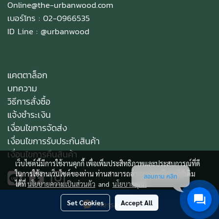
Online@the-urbanwood.com
เบอร์โทร : 02-0966535
ID Line :
@urbanwood
แคตตาล็อก
บทความ
วิธีการสั่งซื้อ
แจ้งชำระเงิน
เงื่อนไขการจัดส่ง
เงื่อนไขการรับประกันสินค้า
เงื่อนไขการคืนสินค้า
เว็บไซต์นี้มีการใช้งานคุกกี้ เพื่อเพิ่มประสิทธิภาพและประสบการณ์ที่ดี
ในการใช้งานเว็บไซต์ของท่าน ท่านสามารถอ่านรายละเอียดเพิ่มเติม
สอบถาม คลิก
ได้ที่
นโยบายความเป็นส่วนตัว
and
นโยบายคุกกี้
Set Cookies
Accept All
Message Us
Copy right by makewebeasy.com