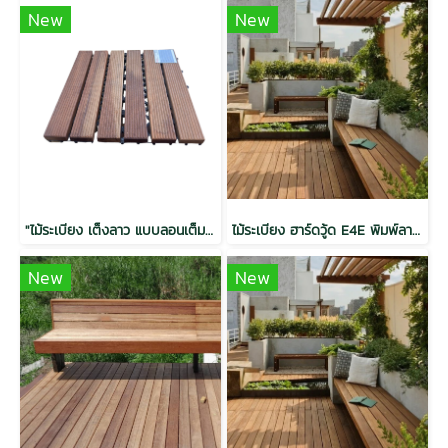
New
New
"ไม้ระเบียง เต็งลาว แบบลอนเต็ม อบ กันปลวก H3.2 25x300x300mm."
ไม้ระเบียง ฮาร์ดวู้ด E4E พิมพ์ลาย อบ กันปลวก H3.2 สีวอลนัท 1.5x6x2.5 (28mm.x130mm.)
New
New