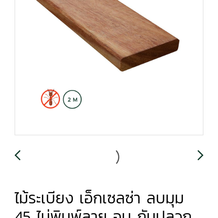
ไม้ระเบียง เอ็กเซลซ่า ลบมุม
45 ไม่พิมพ์ลาย อบ กันปลวก