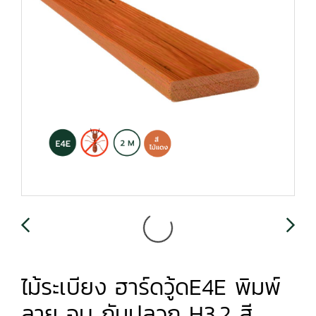
ไม้ระเบียง ฮาร์ดวู้ดE4E พิมพ์
ลาย อบ กันปลวก H3.2 สี