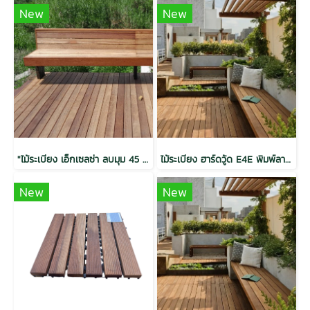
New
New
"ไม้ระเบียง เอ็กเซลซ่า ลบมุม 45 ไม่พิมพ์ลาย อบ กันปลวก H3.2 1x4x3.0 (18mm.x85mm.)"
ไม้ระเบียง ฮาร์ดวู้ด E4E พิมพ์ลาย อบ กันปลวก H3.2 สีวอลนัท 1.5x6x2.0(28mm.x130mm.)
New
New