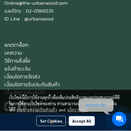
Online@the-urbanwood.com
เบอร์โทร : 02-0966535
ID Line :
@urbanwood
แคตตาล็อก
บทความ
วิธีการสั่งซื้อ
แจ้งชำระเงิน
เงื่อนไขการจัดส่ง
เงื่อนไขการรับประกันสินค้า
เงื่อนไขการคืนสินค้า
เว็บไซต์นี้มีการใช้งานคุกกี้ เพื่อเพิ่มประสิทธิภาพและประสบการณ์ที่ดี
ในการใช้งานเว็บไซต์ของท่าน ท่านสามารถอ่านรายละเอียดเพิ่มเติม
สอบถาม คลิก
ได้ที่
นโยบายความเป็นส่วนตัว
and
นโยบายคุกกี้
Set Cookies
Accept All
Message Us
Copy right by makewebeasy.com