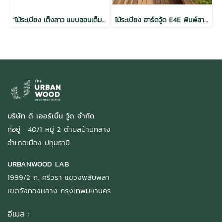
"ไม้ระเบียง เต็งลาว แบบลอนเต็ม อบ กันปลวก H3.2 25x300x300mm."
ไม้ระเบียง ฮาร์ดวู้ด E4E พิมพ์ลาย อบ กันปลวก H3.2 สีวอลนัท 1.5x6x2.5 (28mm.x130mm.)
บริษัท ดิ เออร์เบิ้น วู้ด จำกัด
ที่อยู่ : 40/1 หมู่ 2 ตำบลบ้านกลาง
อำเภอเมือง ปทุมธานี
URBANWOOD LAB
1999/2 ถ. ศรีวรา แขวงพลับพลา
เขตวังทองหลาง กรุงเทพมหานคร
อีเมล :