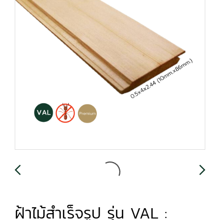
ฝ้าไม้สำเร็จรูป รุ่น VAL :