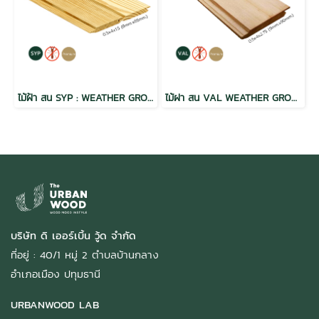
ไม้ฝ้า สน SYP : WEATHER GROOVE ฝาร่องวี อบ กันปลวก H3.2 เกรดพรีเมี่ยม
ไม้ฝา สน VAL WEATHER GROOVE ฝาร่องวี อบ กันปลวก H3.2 เกรดพรีเมี่ยม 0.5x4x2.75 (9mm.x90mm.)
บริษัท ดิ เออร์เบิ้น วู้ด จำกัด
ที่อยู่ : 40/1 หมู่ 2 ตำบลบ้านกลาง
อำเภอเมือง ปทุมธานี
URBANWOOD LAB