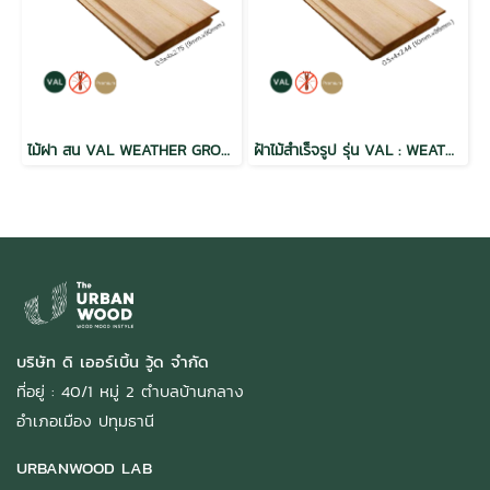
ไม้ฝา สน VAL WEATHER GROOVE ฝาร่องวี อบ กันปลวก H3.2 เกรดพรีเมี่ยม 0.5x4x2.75 (9mm.x90mm.)
ฝ้าไม้สำเร็จรูป รุ่น VAL : WEATHER GROOVE ผิวแบบเรียบ Natural ขนาด 1/2" x4" สีธรรมชาติ
บริษัท ดิ เออร์เบิ้น วู้ด จำกัด
ที่อยู่ : 40/1 หมู่ 2 ตำบลบ้านกลาง
อำเภอเมือง ปทุมธานี
URBANWOOD LAB