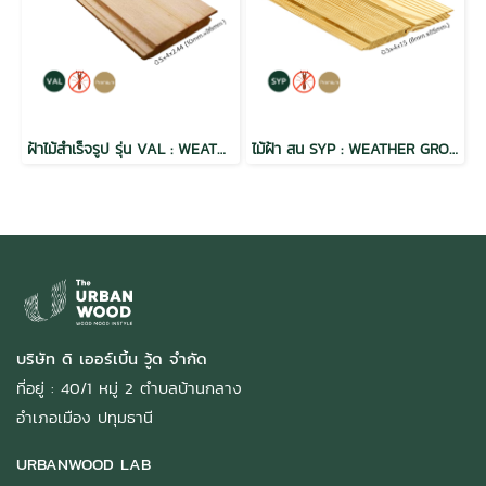
ฝ้าไม้สำเร็จรูป รุ่น VAL : WEATHER GROOVE ผิวแบบเรียบ Natural ขนาด 1/2" x4" สีธรรมชาติ
ไม้ฝ้า สน SYP : WEATHER GROOVE ฝาร่องวี อบ กันปลวก H3.2 เกรดพรีเมี่ยม
บริษัท ดิ เออร์เบิ้น วู้ด จำกัด
ที่อยู่ : 40/1 หมู่ 2 ตำบลบ้านกลาง
อำเภอเมือง ปทุมธานี
URBANWOOD LAB