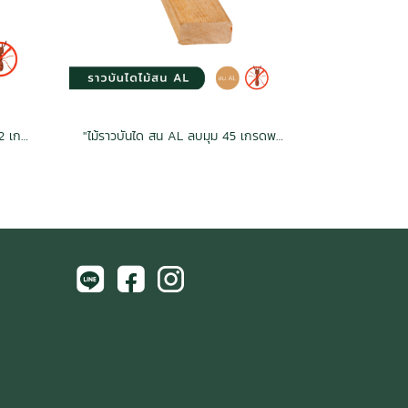
ไม้บันได สน SYP อบ กันปลวก H3.2 เกรดเนเชอรัล 1.5x10x1.2 (30mm.x240mm.)
"ไม้ราวบันได สน AL ลบมุม 45 เกรดพรีเมี่ยม 2x4x3.0 (42mm.x85mm.)"