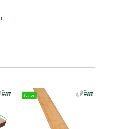
ใน
New