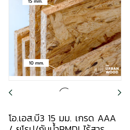
โอ.เอส.บี3 15 มม. เกรด AAA
/ ยุโรป/กันน้ำPMDI ไร้สาร