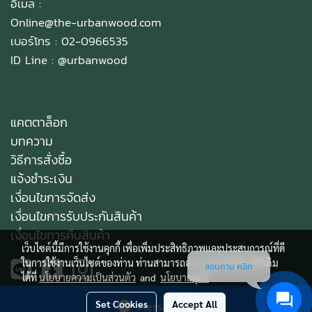
อีเมล :
Online@the-urbanwood.com
เบอร์โทร : 02-0966535
ID Line :
@urbanwood
แคตตาล็อก
บทความ
วิธีการสั่งซื้อ
แจ้งชำระเงิน
เงื่อนไขการจัดส่ง
เงื่อนไขการรับประกันสินค้า
เงื่อนไขการคืนสินค้า
เว็บไซต์นี้มีการใช้งานคุกกี้ เพื่อเพิ่มประสิทธิภาพและประสบการณ์ที่ดี
ในการใช้งานเว็บไซต์ของท่าน ท่านสามารถอ่านรายละเอียดเพิ่มเติม
สอบถาม คลิก
ได้ที่
นโยบายความเป็นส่วนตัว
and
นโยบายคุกกี้
Set Cookies
Accept All
Message Us
Copy right by makewebeasy.com