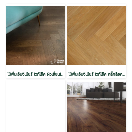
ไม้พื้นเอ็นจิเนียร์ ไวท์โอ๊ค ผิวเสี้ยนไม้ คลิ๊กล็อคก้างปลา กันปลวก H3.2 สีน้ำตาล 14x120x600 (16EA/Pack 1.152 M2)
ไม้พื้นเอ็นจิเนียร์ ไวท์โอ๊ค คลิ๊กล็อค สีธรรมชาติ