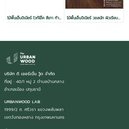
ไม้พื้นเอ็นจิเนียร์ ไวท์โอ๊ค สีเทา ก้างปลา
ไม้พื้นเอ็นจิเนียร์ วอลนัท ผิวเรียบวีเนียร์ 3 mm กันปลวก สีธรรมชาติ 14x125x900x(16แผ่น/1.8ตรม./กล่อง)
บริษัท ดิ เออร์เบิ้น วู้ด จำกัด
ที่อยู่ : 40/1 หมู่ 2 ตำบลบ้านกลาง
อำเภอเมือง ปทุมธานี
URBANWOOD LAB
1999/2 ถ. ศรีวรา แขวงพลับพลา
เขตวังทองหลาง กรุงเทพมหานคร