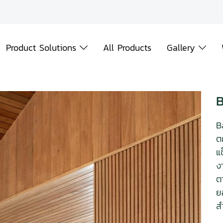
Product Solutions
All Products
Gallery
B
B
ต
แ
ง
ต
ย
ส