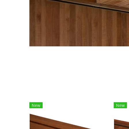
New
New