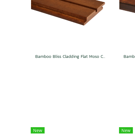
Bamboo Bliss Cladding Flat Moso Caramel
New
New