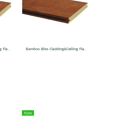
Bamboo Bliss Cladding&Ceilling Flat TG Caramel
Bamboo Bliss Cladding&Ceilling Flat 2S Groove Caramel
New