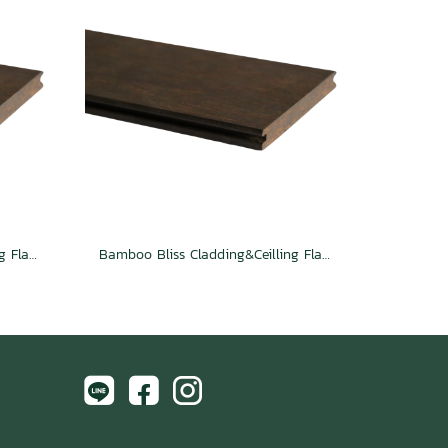
Bamboo Bliss Cladding&Ceilling Flat TG Espresso
Bamboo Bliss Cladding&Ceilling Flat 2S Groove Espresso