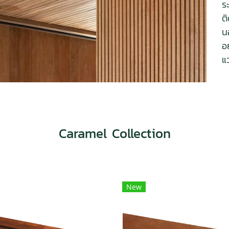
ร
ต
น
อ
แ
Caramel Collection
New