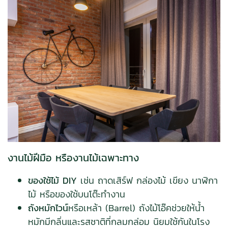
งานไม้ฝีมือ หรืองานไม้เฉพาะทาง
ของใช้ไม้ DIY
เช่น ถาดเสิร์ฟ กล่องไม้ เขียง นาฬิกา
ไม้ หรือของใช้บนโต๊ะทำงาน
ถังหมักไวน์
หรือเหล้า (Barrel) ถังไม้โอ๊คช่วยให้น้ำ
หมักมีกลิ่นและรสชาติที่กลมกล่อม นิยมใช้กันในโรง