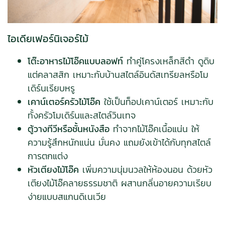
ไอเดียเฟอร์นิเจอร์ไม้
โต๊ะอาหารไม้โอ๊คแบบลอฟท์
ทำคู่โครงเหล็กสีดำ ดูดิบ
แต่คลาสสิก เหมาะกับบ้านสไตล์อินดัสเทรียลหรือโม
เดิร์นเรียบหรู
เคาน์เตอร์ครัวไม้โอ๊ค
ใช้เป็นท็อปเคาน์เตอร์ เหมาะกับ
ทั้งครัวโมเดิร์นและสไตล์วินเทจ
ตู้วางทีวีหรือชั้นหนังสือ
ทำจากไม้โอ๊คเนื้อแน่น ให้
ความรู้สึกหนักแน่น มั่นคง แถมยังเข้าได้กับทุกสไตล์
การตกแต่ง
หัวเตียงไม้โอ๊ค
เพิ่มความนุ่มนวลให้ห้องนอน ด้วยหัว
เตียงไม้โอ๊คลายธรรมชาติ ผสานกลิ่นอายความเรียบ
ง่ายแบบสแกนดิเนเวีย