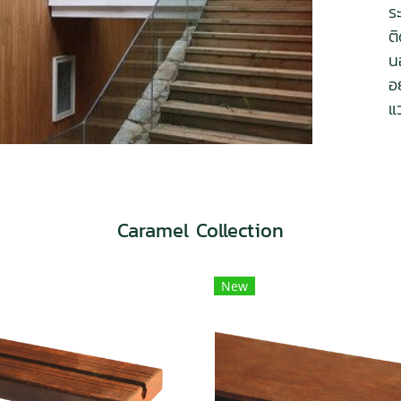
ร
ต
น
อ
แ
Caramel Collection
New