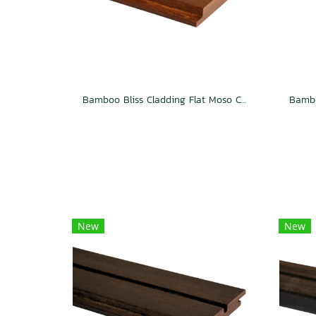
Bamboo Bliss Cladding Flat Moso Caramel
New
New