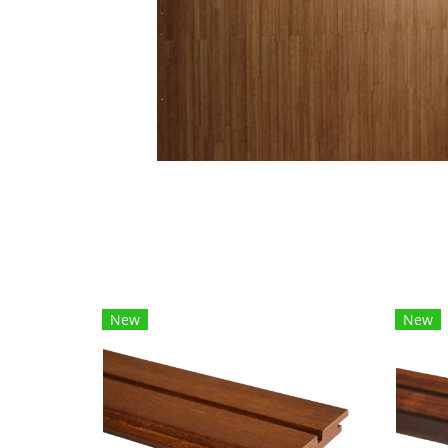
New
New