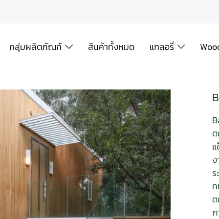
กลุ่มผลิตภัณฑ์
สินค้าทั้งหมด
แกลอรี่
Wood
B
B
ต
แ
ง
ร
ท
ต
ภ