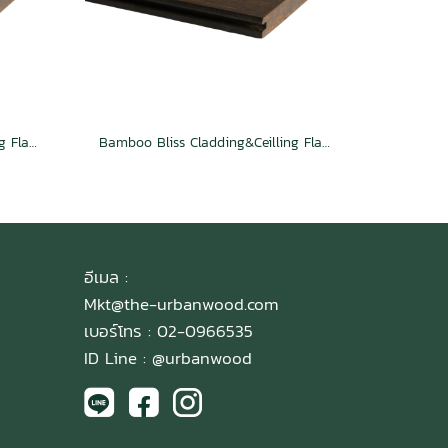
Bamboo Bliss Cladding&Ceilling Flat TG Espresso
Bamboo Bliss Cladding&Ceilling Flat 2S Groove Espresso
อีเมล :
Mkt@the-urbanwood.com
เบอร์โทร : 02-0966535
ID Line :
@urbanwood