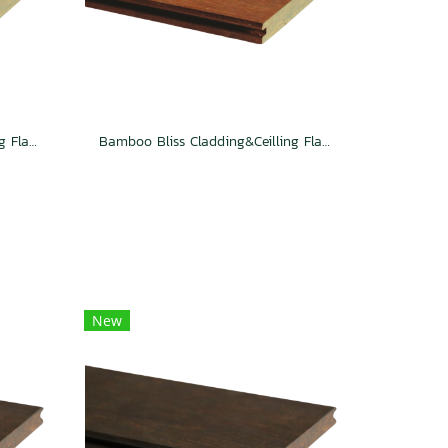
Bamboo Bliss Cladding&Ceilling Flat TG Caramel
Bamboo Bliss Cladding&Ceilling Flat 2S Groove Caramel
New